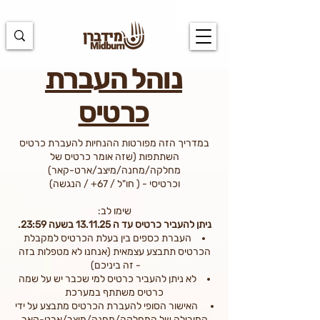
https://docs.google.com/spreadsheets/d/1u7PWTV5N3hbxAiyUqW-
cUsouueb05j9EH1OBz_an1JQ/edit#gid=0
נוהל העברת
כרטיס
במדריך הזה מפורטות ההנחיות להעברת כרטיס
השתתפות (שזה אומר כרטיס של
מחלקה/מחנה/מיצב/ארט-קאר)
וכרטיסי - ( חו"ל / 67+ / הנגשה)
שימו לב:
ניתן להעביר כרטיס עד ה 13.11.25 בשעה 23:59.
העברת כספים בין בעלת הכרטיס למקבלת
הכרטיס תתבצע עצמאית (אנחנו לא מטפלות בזה
- זה ביניכם)
לא ניתן להעביר כרטיס למי שכבר יש על שמה
כרטיס משתתף במערכת
האישור הסופי להעברת הכרטיס מתבצע על ידי
המובילה של המחלקה/מחנה/מיצב/ארט-קאר